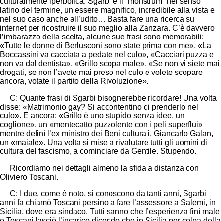
culturalmente iperbolica. Sgarbi è il “monstrum” nel senso
latino del termine, un essere magnifico, incredibile alla vista e
nel suo caso anche all’udito… Basta fare una ricerca su
internet per ricostruire il suo meglio alla Zanzara. C’è davvero
l’imbarazzo della scelta, alcune sue frasi sono memorabili:
«Tutte le donne di Berlusconi sono state prima con me», «La
Boccassini va cacciata a pedate nel culo», «Cacciari puzza e
non va dal dentista», «Grillo scopa male». «Se non vi siete mai
drogati, se non l’avete mai preso nel culo e volete scopare
ancora, votate il partito della Rivoluzione».
C: Quante frasi di Sgarbi bisognerebbe ricordare! Una volta
disse: «Matrimonio gay? Si accontentino di prenderlo nel
culo». E ancora: «Grillo è uno stupido senza idee, un
coglione», un «mentecatto puzzolente con i peli superflui»
mentre definì l’ex ministro dei Beni culturali, Giancarlo Galan,
un «maiale». Una volta si mise a rivalutare tutti gli uomini di
cultura del fascismo, a cominciare da Gentile. Stupendo.
Ricordiamo nei dettagli almeno la sfida a distanza con
Oliviero Toscani.
C: I due, come è noto, si conoscono da tanti anni, Sgarbi
anni fa chiamò Toscani persino a fare l’assessore a Salemi, in
Sicilia, dove era sindaco. Tutti sanno che l’esperienza finì male
e Toscani lasciò l’incarico dicendo che in Sicilia per colpa della