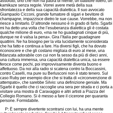
assoluto, uno che non ha paura di niente, un battitore libero, un
kamikaze senza regole. Vorrei avere metà della sua
sfrontatezza e della sua capacità dialettica. Il suo avvocato
Giampaolo Cicconi, grande fumatore di sigari e bevitore di
champagne, impazzisce dietro le sue cause. Vorrebbe, ma non
riesce a limitarlo. D’altronde nessuno è in grado di farlo. Sgarbi
mi ha detto una volta che l’esuberanza dialettica gli è costata
qualche milione di euro, «ma ne ho guadagnati cinque di più,
dunque ne è valsa la pena». Gira l’Italia per guadagnare
quattrini. Ne ha bisogno per la vita lucidamente sconsiderata
che ha fatto e continua a fare. Ha diversi figli, che ha dovuto
riconoscere e che gli costano migliaia di euro al mese, una
fidanzata adorabile con cui non fa sesso da più di dieci anni,
una cultura immensa, una capacità dialettica unica, sa essere
feroce come pochi, poi improvvisamente diventa buono e
affettuoso. Da noi alla radio si scatena contro la Boccassini,
contro Caselli, ma pure su Berlusconi non è stato tenero. Sul
caso Ruby per esempio dice che si tratta di «circonvenzione di
attempato», che sarebbe Silvio: una definizione geniale. Ma
Sgarbi è quello che ci raccoglie una sera per strada e ci porta a
visitare una mostra di Caravaggio e altri artisti a Piazza del
Collegio Romano. Si è messo a fare il cicerone per quaranta
persone. Formidabile.
P: È sempre divertente scontrarsi con lui, ha una mente