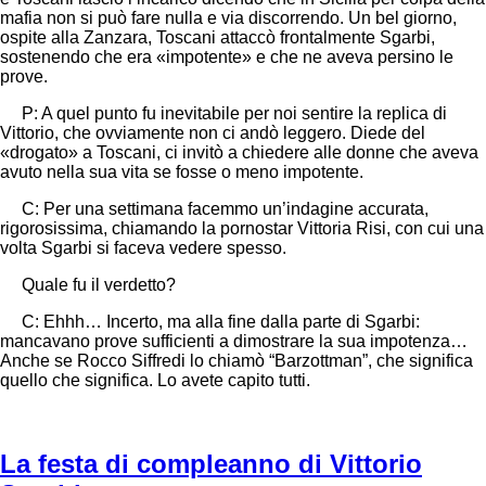
mafia non si può fare nulla e via discorrendo. Un bel giorno,
ospite alla Zanzara, Toscani attaccò frontalmente Sgarbi,
sostenendo che era «impotente» e che ne aveva persino le
prove.
P: A quel punto fu inevitabile per noi sentire la replica di
Vittorio, che ovviamente non ci andò leggero. Diede del
«drogato» a Toscani, ci invitò a chiedere alle donne che aveva
avuto nella sua vita se fosse o meno impotente.
C: Per una settimana facemmo un’indagine accurata,
rigorosissima, chiamando la pornostar Vittoria Risi, con cui una
volta Sgarbi si faceva vedere spesso.
Quale fu il verdetto?
C: Ehhh… Incerto, ma alla fine dalla parte di Sgarbi:
mancavano prove sufficienti a dimostrare la sua impotenza…
Anche se Rocco Siffredi lo chiamò “Barzottman”, che significa
quello che significa. Lo avete capito tutti.
La festa di compleanno di Vittorio