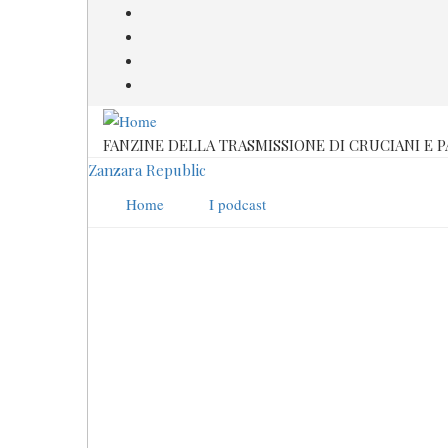
Salta
al
contenuto
principale
FANZINE DELLA TRASMISSIONE DI CRUCIANI E 
Zanzara Republic
Home
I podcast
Telesmunto
Stagione 2021-2022