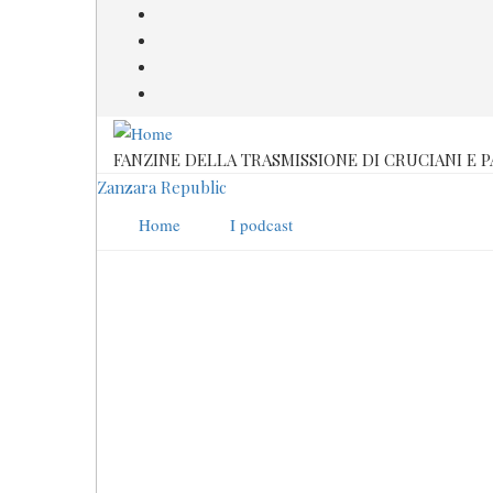
Salta
al
contenuto
principale
FANZINE DELLA TRASMISSIONE DI CRUCIANI E 
Zanzara Republic
Home
I podcast
Talbi
Stagione 2020-2021