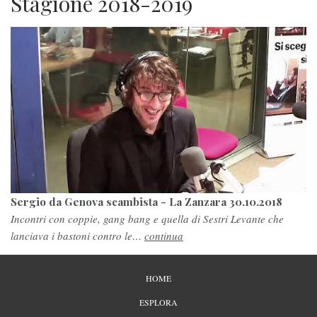
Stagione 2018-2019
Sergio da Genova scambista - La Zanzara 30.10.2018
Incontri con coppie, gang bang e quella di Sestri Levante che
lanciava i bastoni contro le…
continua
PIÈ
HOME
DI
PAGINA
ESPLORA