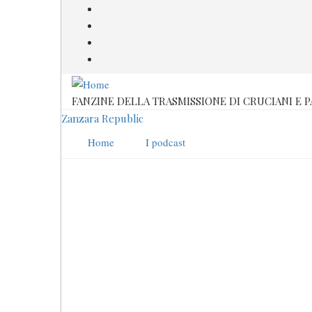
Salta
al
contenuto
principale
FANZINE DELLA TRASMISSIONE DI CRUCIANI E 
Zanzara Republic
Home
I podcast
Sara Manfuso
Stagione 2020-2021