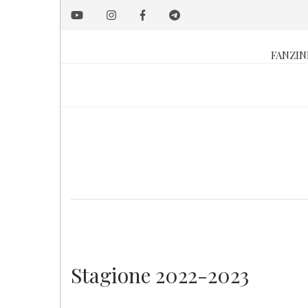
Salta
al
contenuto
FANZIN
principale
Stagione 2022-2023