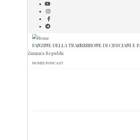
Salta
al
contenuto
principale
FANZINE DELLA TRASMISSIONE DI CRUCIANI E 
Zanzara Republic
HOME
I PODCAST