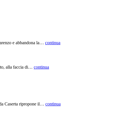
on Parenzo e abbandona la…
continua
to, alla faccia di…
continua
 da Caserta ripropone il…
continua