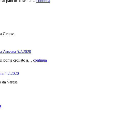
ere al palo in Toscana…
continua
o a Genova.
La Zanzara 5.2.2020
sul ponte crollato a…
continua
ara 4.2.2020
o da Varese.
9