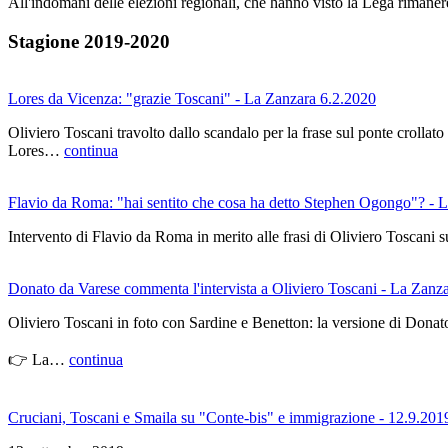
All'indomani delle elezioni regionali, che hanno visto la Lega riman
Stagione 2019-2020
Lores da Vicenza: "grazie Toscani" - La Zanzara 6.2.2020
Oliviero Toscani travolto dallo scandalo per la frase sul ponte crollat
Lores…
continua
Flavio da Roma: "hai sentito che cosa ha detto Stephen Ogongo"? - 
Intervento di Flavio da Roma in merito alle frasi di Oliviero Toscani 
Donato da Varese commenta l'intervista a Oliviero Toscani - La Zanz
Oliviero Toscani in foto con Sardine e Benetton: la versione di Donat
👉 La…
continua
Cruciani, Toscani e Smaila su "Conte-bis" e immigrazione - 12.9.201