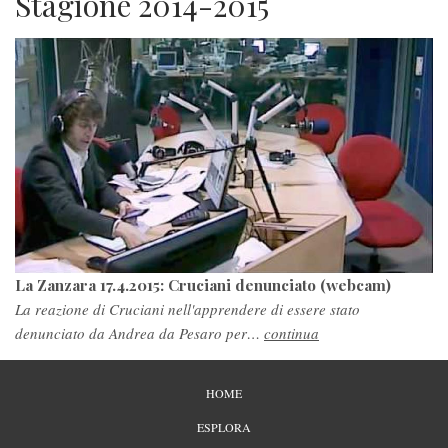
Stagione 2014-2015
La Zanzara 17.4.2015: Cruciani denunciato (webcam)
La reazione di Cruciani nell'apprendere di essere stato
denunciato da Andrea da Pesaro per…
continua
PIÈ
HOME
DI
PAGINA
ESPLORA