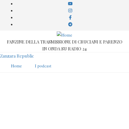
Salta
al
contenuto
principale
FANZINE DELLA TRASMISSIONE DI CRUCIANI E PARENZO
IN ONDA SU RADIO 24
Zanzara Republic
Home
I podcast
Giuseppe Conte
Compare in: