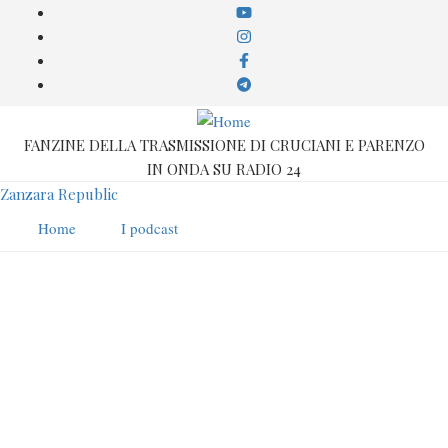
Salta
al
contenuto
principale
FANZINE DELLA TRASMISSIONE DI CRUCIANI E PARENZO
IN ONDA SU RADIO 24
Zanzara Republic
Home
I podcast
Feticismo
Curvy pericolose
by
Zanzara Republic
Hot