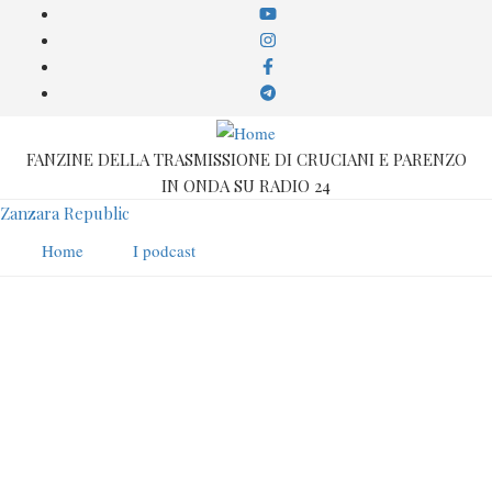
Salta
al
contenuto
principale
FANZINE DELLA TRASMISSIONE DI CRUCIANI E PARENZO
IN ONDA SU RADIO 24
Zanzara Republic
Home
I podcast
Fabrizio Bracconeri
Compare in: