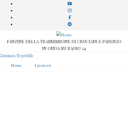
Salta
al
contenuto
principale
FANZINE DELLA TRASMISSIONE DI CRUCIANI E PARENZO
IN ONDA SU RADIO 24
Zanzara Republic
Home
I podcast
Emilio Trucco
Compare in: