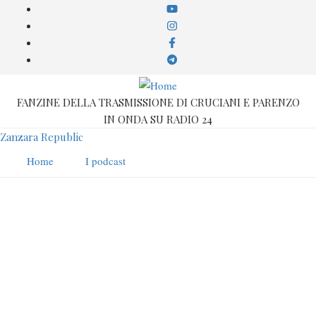
Salta
al
contenuto
principale
FANZINE DELLA TRASMISSIONE DI CRUCIANI E PARENZO
IN ONDA SU RADIO 24
Zanzara Republic
Home
I podcast
Elia da Roma
Compare in: