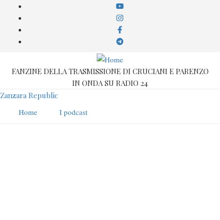
Salta
al
contenuto
principale
FANZINE DELLA TRASMISSIONE DI CRUCIANI E PARENZO
IN ONDA SU RADIO 24
Zanzara Republic
Home
I podcast
Diego Volpe Pasini
Compare in: