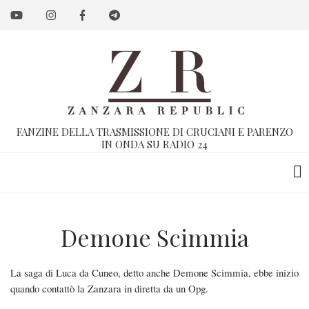
Salta
al
contenuto
principale
FANZINE DELLA TRASMISSIONE DI CRUCIANI E PARENZO
IN ONDA SU RADIO 24
Demone Scimmia
La saga di Luca da Cuneo, detto anche Demone Scimmia, ebbe inizio
quando contattò la Zanzara in diretta da un Opg.