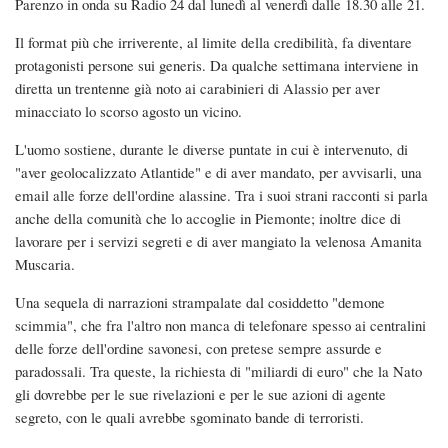
Parenzo in onda su Radio 24 dal lunedì al venerdì dalle 18.30 alle 21.
Il format più che irriverente, al limite della credibilità, fa diventare
protagonisti persone sui generis. Da qualche settimana interviene in
diretta un trentenne già noto ai carabinieri di Alassio per aver
minacciato lo scorso agosto un vicino.
L'uomo sostiene, durante le diverse puntate in cui è intervenuto, di
"aver geolocalizzato Atlantide" e di aver mandato, per avvisarli, una
email alle forze dell'ordine alassine. Tra i suoi strani racconti si parla
anche della comunità che lo accoglie in Piemonte; inoltre dice di
lavorare per i servizi segreti e di aver mangiato la velenosa Amanita
Muscaria.
Una sequela di narrazioni strampalate dal cosiddetto "demone
scimmia", che fra l'altro non manca di telefonare spesso ai centralini
delle forze dell'ordine savonesi, con pretese sempre assurde e
paradossali. Tra queste, la richiesta di "miliardi di euro" che la Nato
gli dovrebbe per le sue rivelazioni e per le sue azioni di agente
segreto, con le quali avrebbe sgominato bande di terroristi.