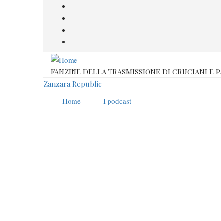
Salta
al
contenuto
principale
FANZINE DELLA TRASMISSIONE DI CRUCIANI E 
Zanzara Republic
Home
I podcast
Ddl Zan
Stagione 2021-2022