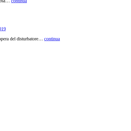
eriosa…
continua
2019
 opera del disturbatore…
continua