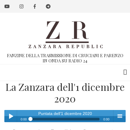
Salta
al
contenuto
principale
FANZINE DELLA TRASMISSIONE DI CRUCIANI E PARENZO
IN ONDA SU RADIO 24
La Zanzara dell'1 dicembre
2020
Puntata dell'1 dicembre 2020
0:00
0:00
Puntata dell'1 dicembre 2020