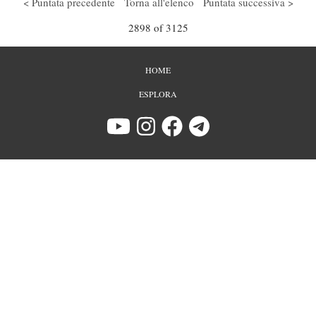
< Puntata precedente
Torna all'elenco
Puntata successiva >
Play /
menu
2898 of 3125
PIÈ
HOME
DI
PAGINA
ESPLORA
pause