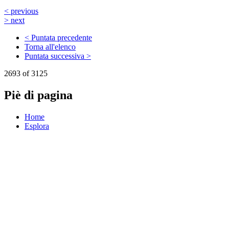
< previous
> next
< Puntata precedente
Torna all'elenco
Puntata successiva >
2693 of 3125
Piè di pagina
Home
Esplora