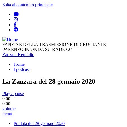
Salta al contenuto principale
FANZINE DELLA TRASMISSIONE DI CRUCIANI E
PARENZO IN ONDA SU RADIO 24
Zanzara Republic
Home
I podcast
La Zanzara del 28 gennaio 2020
Play / pause
0:00
0:00
volume
menu
Puntata del 28 gennaio 2020