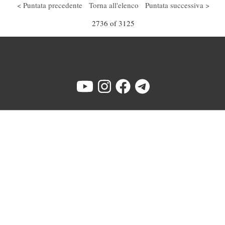
Puntata del 26 marzo 2020
< Puntata precedente
Torna all'elenco
Puntata successiva >
Play /
volume
menu
2736 of 3125
pause