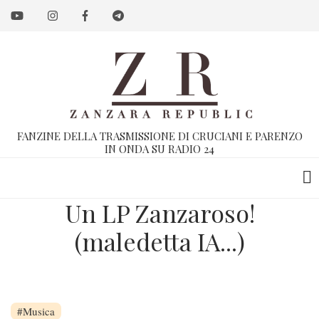
Salta
al
contenuto
principale
FANZINE DELLA TRASMISSIONE DI CRUCIANI E PARENZO
IN ONDA SU RADIO 24
Un LP Zanzaroso!
(maledetta IA...)
Un LP Zanzaroso! (maledetta IA..
Musica